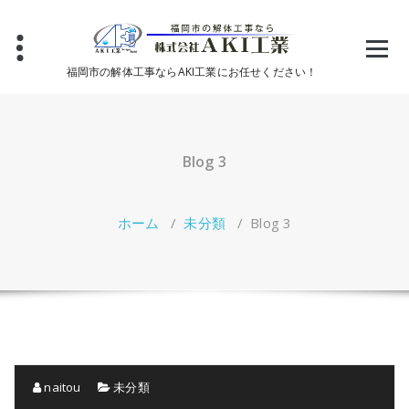
コ
ン
テ
ン
福岡市の解体工事ならAKI工業にお任せください！
ツ
へ
ス
キ
ッ
Blog 3
プ
ホーム
/
未分類
/
Blog 3
naitou
未分類